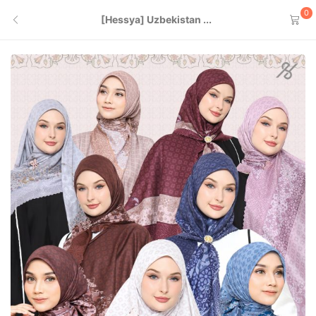
0
[Hessya] Uzbekistan ...