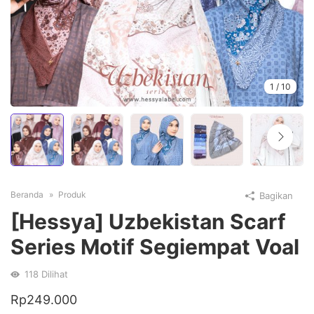
1
/
10
Beranda
Produk
Bagikan
[Hessya] Uzbekistan Scarf
Series Motif Segiempat Voal
118
Dilihat
Rp
249.000