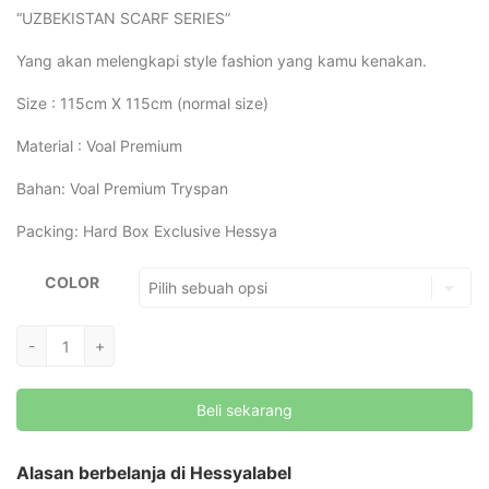
“UZBEKISTAN SCARF SERIES”
Yang akan melengkapi style fashion yang kamu kenakan.
Size : 115cm X 115cm (normal size)
Material : Voal Premium
Bahan: Voal Premium Tryspan
Packing: Hard Box Exclusive Hessya
COLOR
Kuantitas
-
+
[Hessya]
Uzbekistan
Beli sekarang
Scarf
Series
Motif
Alasan berbelanja di Hessyalabel