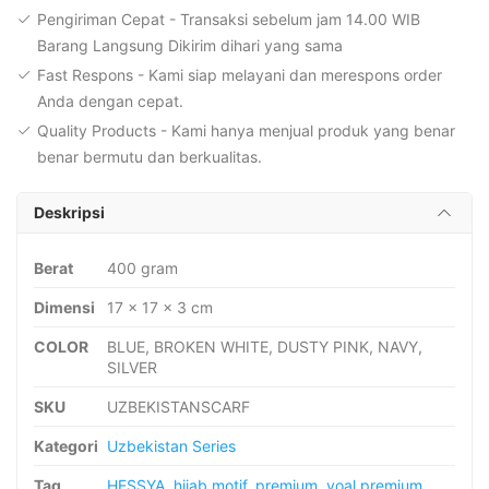
Segiempat
Pengiriman Cepat - Transaksi sebelum jam 14.00 WIB
Voal
Barang Langsung Dikirim dihari yang sama
Fast Respons - Kami siap melayani dan merespons order
Anda dengan cepat.
Quality Products - Kami hanya menjual produk yang benar
benar bermutu dan berkualitas.
Deskripsi
Berat
400 gram
Dimensi
17 × 17 × 3 cm
COLOR
BLUE, BROKEN WHITE, DUSTY PINK, NAVY,
SILVER
SKU
UZBEKISTANSCARF
Kategori
Uzbekistan Series
Tag
HESSYA
,
hijab motif
,
premium
,
voal premium