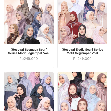
PILIH OPSI
PILIH OPSI
[Hessya] Sasmaya Scarf
[Hessya] Elodie Scarf Series
Series Motif Segiempat Voal
Motif Segiempat Voal
Rp
249.000
Rp
249.000