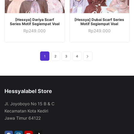
PILIH OPSI
PILIH OPSI
[Hessya] Dariya Scarf
[Hessya] Dubai Scarf Series
Series Motif Segiempat Voal
Motif Segiempat Voal
Rp
249.000
Rp
249.000
1
2
3
4
Hessyalabel Store
Jl. Joyoboyo No 15 B & C
Kecamatan Kota Kediri
Jawa Timur 64122