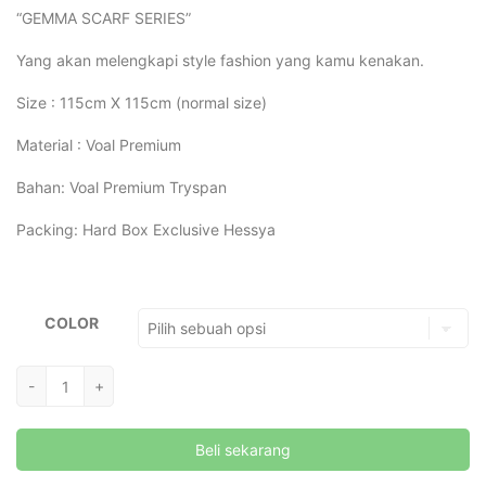
“GEMMA SCARF SERIES”
Yang akan melengkapi style fashion yang kamu kenakan.
Size : 115cm X 115cm (normal size)
Material : Voal Premium
Bahan: Voal Premium Tryspan
Packing: Hard Box Exclusive Hessya
COLOR
Kuantitas
-
+
[Hessya]
Gemma
Beli sekarang
Scarf
Series