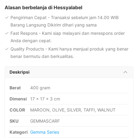
Motif
Alasan berbelanja di Hessyalabel
Segiempat
Pengiriman Cepat - Transaksi sebelum jam 14.00 WIB
Voal
Barang Langsung Dikirim dihari yang sama
Fast Respons - Kami siap melayani dan merespons order
Anda dengan cepat.
Quality Products - Kami hanya menjual produk yang benar
benar bermutu dan berkualitas.
Deskripsi
Berat
400 gram
Dimensi
17 × 17 × 3 cm
COLOR
MAROON, OLIVE, SILVER, TAFFI, WALNUT
SKU
GEMMASCARF
Kategori
Gemma Series