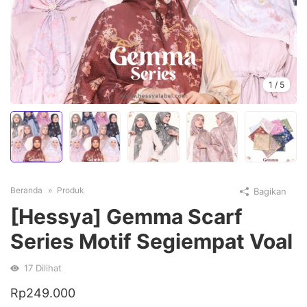
1
/
5
Beranda
Produk
Bagikan
[Hessya] Gemma Scarf
Series Motif Segiempat Voal
17
Dilihat
Rp
249.000