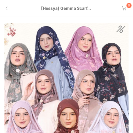
0
[Hessya] Gemma Scarf...