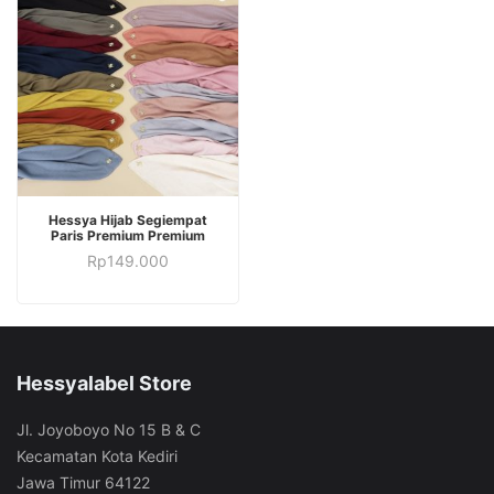
PILIH OPSI
Hessya Hijab Segiempat
Paris Premium Premium
Rp
149.000
Hessyalabel Store
Jl. Joyoboyo No 15 B & C
Kecamatan Kota Kediri
Jawa Timur 64122